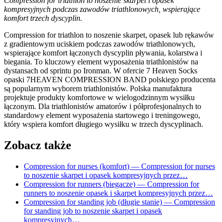
Compression for triathlon to noszenie skarpet i opasek
kompresyjnych podczas zawodów triathlonowych, wspierające
komfort trzech dyscyplin.
Compression for triathlon to noszenie skarpet, opasek lub rękawów
z gradientowym uciskiem podczas zawodów triathlonowych,
wspierające komfort łączonych dyscyplin pływania, kolarstwa i
biegania. To kluczowy element wyposażenia triathlonistów na
dystansach od sprintu po Ironman. W ofercie 7 Heaven Socks
opaski 7HEAVEN COMPRESSION BAND polskiego producenta
są popularnym wyborem triathlonistów. Polska manufaktura
projektuje produkty komfortowe w wielogodzinnym wysiłku
łączonym. Dla triathlonistów amatorów i półprofesjonalnych to
standardowy element wyposażenia startowego i treningowego,
który wspiera komfort długiego wysiłku w trzech dyscyplinach.
Zobacz także
Compression for nurses (komfort)
— Compression for nurses
to noszenie skarpet i opasek kompresyjnych przez…
Compression for runners (biegacze)
— Compression for
runners to noszenie opasek i skarpet kompresyjnych przez…
Compression for standing job (długie stanie)
— Compression
for standing job to noszenie skarpet i opasek
kompresyjnych…