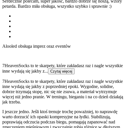
Serdecznie polecam, super jakość, bardzo dobrze się noszą, wzory
petarda. Bardzo miła obsługa, wszystko szybko i sprawnie :)
Alooled obsługa imprez oraz eventów
7HeavenSocks to te skarpety, które zakładasz raz i nagle wszystkie
inne wydają się jakby z...
Czytaj więcej
7HeavenSocks to te skarpety, które zakładasz raz i nagle wszystkie
inne wydają się jakby z poprzedniej epoki. Wygodne, solidne,
dobrze trzymają stopę, nic się nie zsuwa, a materiał wytrzymuje
więcej niż jedno pranie. W treningu, bieganiu i na co dzień działają
jak trzeba.
I jeszcze jedno. Jeśli ktoś trenuje trochę poważniej, to naprawdę
warto dorzucić ich opaski kompresyjne na łydki. Stabilizują,
poprawiają odczucia podczas biegu, pomagają zapanować nad
zmęczeniem mięśniowym i zwyczajnie robią różnicę w dłuższym