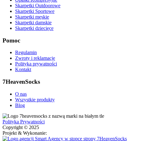
Skarpetki Outdoorowe
Skarpetki Sportowe
Skarpetki męskie
Skarpetki damskie
Skarpetki dziecięce
Pomoc
Regulamin
Zwroty i reklamacje
Polityka prywatności
Kontakt
7HeavenSocks
O nas
Wszystkie produkty
Blog
Polityka Prywatności
Copyright © 2025
Projekt & Wykonanie: