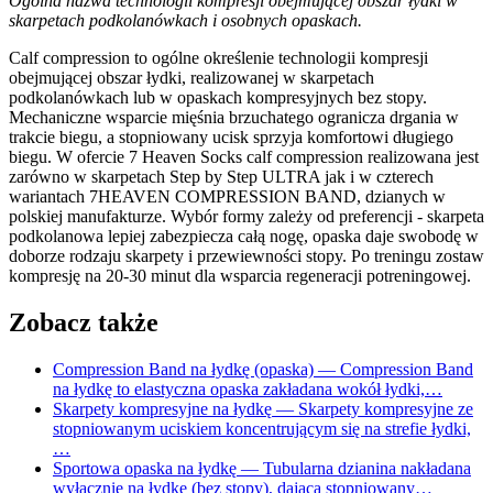
Ogólna nazwa technologii kompresji obejmującej obszar łydki w
skarpetach podkolanówkach i osobnych opaskach.
Calf compression to ogólne określenie technologii kompresji
obejmującej obszar łydki, realizowanej w skarpetach
podkolanówkach lub w opaskach kompresyjnych bez stopy.
Mechaniczne wsparcie mięśnia brzuchatego ogranicza drgania w
trakcie biegu, a stopniowany ucisk sprzyja komfortowi długiego
biegu. W ofercie 7 Heaven Socks calf compression realizowana jest
zarówno w skarpetach Step by Step ULTRA jak i w czterech
wariantach 7HEAVEN COMPRESSION BAND, dzianych w
polskiej manufakturze. Wybór formy zależy od preferencji - skarpeta
podkolanowa lepiej zabezpiecza całą nogę, opaska daje swobodę w
doborze rodzaju skarpety i przewiewności stopy. Po treningu zostaw
kompresję na 20-30 minut dla wsparcia regeneracji potreningowej.
Zobacz także
Compression Band na łydkę (opaska)
— Compression Band
na łydkę to elastyczna opaska zakładana wokół łydki,…
Skarpety kompresyjne na łydkę
— Skarpety kompresyjne ze
stopniowanym uciskiem koncentrującym się na strefie łydki,
…
Sportowa opaska na łydkę
— Tubularna dzianina nakładana
wyłącznie na łydkę (bez stopy), dająca stopniowany…