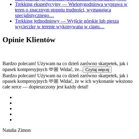
Trekking ekspedycyjny
— Wielotygodniowa wyprawa w
teren o znacznym stopniu trudności, wymagająca
specjalistycznego…
Trekking jednodniowy
— Wyjście górskie lub pieszą
wycieczkę w terenie wykonywaną w ciągu…
Opinie Klientów
Bardzo polecam! Używam na co dzień zarówno skarpetek, jak i
opasek kompresyjnych 🫶🏼 Widać, że...
Czytaj więcej
Bardzo polecam! Używam na co dzień zarówno skarpetek, jak i
opasek kompresyjnych 🫶🏼 Widać, że w ich wykonanie włożono
całe serce — dopieszczony jest każdy detal!
Natalia Zimon