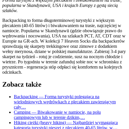
Forma turystyki z większym plecakiem i biwakowaniem na trasie,
popularna w Skandynawii, USA i krajach Europy z gęstą siecią
szlaków.
Backpacking to forma długoterminowej turystyki z większym
plecakiem (40-65 litrów) i biwakowaniem na trasie, najczęściej w
namiocie. Popularna w Skandynawii (gdzie obowiązuje prawo do
wędrowania i nocowania), USA na szlakach PCT, AT, CDT oraz w
Europie na GR-ach. W kolekcji 7 Heaven Socks dla backpackerów
sprawdzają się skarpety trekkingowe oraz zimowe z dodatkiem
wełny merynosa, dziane w polskiej manufakturze. Zabieraj 3-4 pary
skarpet na tydzień - rotuj je codziennie, susz na nocnym chłodzie i
wietrze. Po tygodniu w terenie zafunduj sobie noc w schronisku z
prysznicem - regeneracja stóp odpłaci się komfortem na kolejnych
odcinkach.
Zobacz także
Backpacking
— Forma turystyki polegająca na
wielodniowych wędrówkach z plecakiem zawierającym
cały…
Camping
— Biwakowanie w namiocie, na polu
campingowym lub w terenie dzikim,…
Hiking ciężki (heavy hiking)
— Najbardziej wymagająca
kategoria turystyki pieszej z plecakiem 40-65 litrów, w…