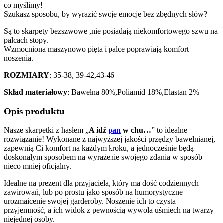
co myślimy!
Szukasz sposobu, by wyrazić swoje emocje bez zbędnych słów?
Są to skarpety bezszwowe ,nie posiadają niekomfortowego szwu na
palcach stopy.
Wzmocniona maszynowo pięta i palce poprawiają komfort
noszenia.
ROZMIARY
: 35-38, 39-42,43-46
Skład materiałowy
: Bawełna 80%,Poliamid 18%,Elastan 2%
Opis produktu
Nasze skarpetki z hasłem „
A idź
pan
w chu…
” to idealne
rozwiązanie! Wykonane z najwyższej jakości przędzy bawełnianej,
zapewnią Ci komfort na każdym kroku, a jednocześnie będą
doskonałym sposobem na wyrażenie swojego zdania w sposób
nieco mniej oficjalny.
Idealne na prezent dla przyjaciela, który ma dość codziennych
zawirowań, lub po prostu jako sposób na humorystyczne
urozmaicenie swojej garderoby. Noszenie ich to czysta
przyjemność, a ich widok z pewnością wywoła uśmiech na twarzy
niejednej osoby.