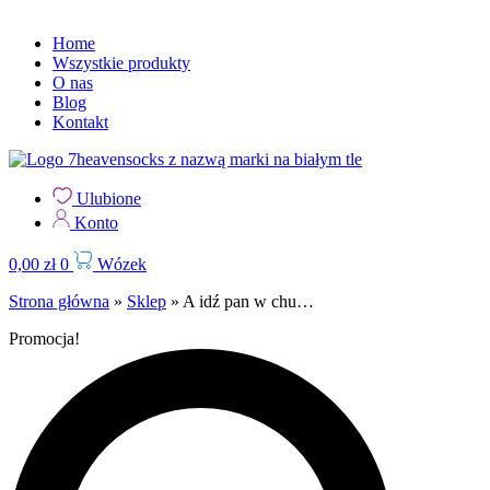
Home
Wszystkie produkty
O nas
Blog
Kontakt
Ulubione
Konto
0,00
zł
0
Wózek
Strona główna
»
Sklep
»
A idź pan w chu…
Promocja!